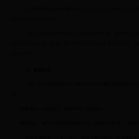
申请获取的信息如果属于本机关已经主动公开的信息，本机
获得信息的方式和途径。
本机关根据收到申请的先后次序来处理申请，单件申请中同
全部处理完毕后统一答复。鉴于针对不同请求的答复可能不同，为
求分别申请。
三、监督方式
公民、法人或其他组织认为本机关未依法履行政府信息公开
诉。
监督电话：
65319927
，传真号码：
65352561
，
通信地址：海口海府路89号省科技厅（省知识产权局），邮政
接待投诉时间：正常工作日，法定节假日除外。认为本机关