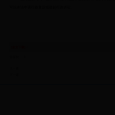
可以依法申请行政复议或提起行政诉讼。
[全文下载]：
分享到：
0
上一篇：
下一篇：