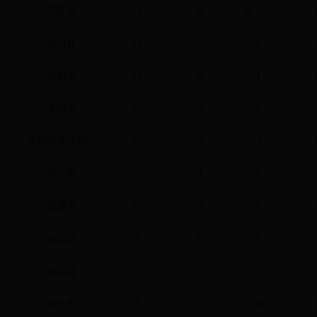
8
0
三亚市
74
7
0
澄迈县
64
9
1
儋州市
72
7
0
文昌市
43
3
3
洋浦经济开发区
29
1
1
万宁市
21
3
0
琼海市
15
0
0
临高县
9
0
0
昌江县
11
1
0
东方市
8