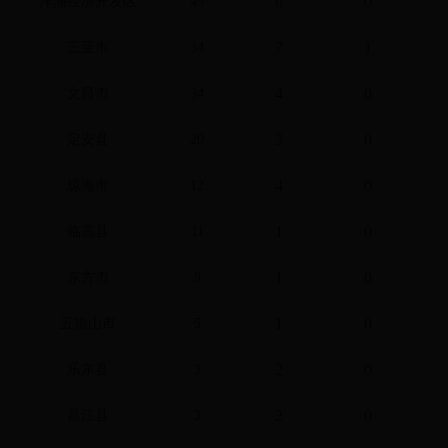
0
0
洋浦经济开发区
45
7
1
三亚市
34
4
0
文昌市
34
3
0
定安县
20
4
0
琼海市
12
1
0
临高县
11
1
0
东方市
9
1
0
五指山市
5
2
0
乐东县
3
2
0
昌江县
3