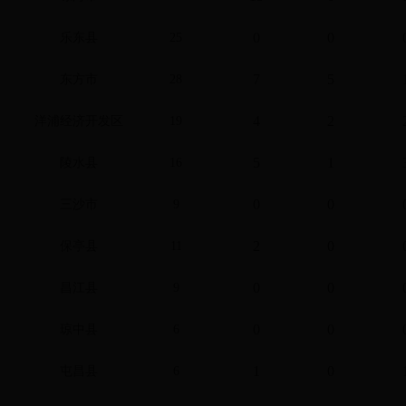
0
0
乐东县
25
7
5
东方市
28
4
2
洋浦经济开发区
19
5
1
陵水县
16
0
0
三沙市
9
2
0
保亭县
11
0
0
昌江县
9
0
0
琼中县
6
1
0
屯昌县
6