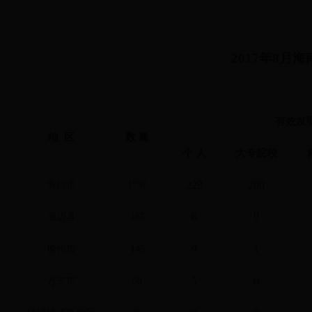
2017
年
8
月海
有效发
地 区
数 量
个 人
大专院校
229
200
海口市
1797
6
0
澄迈县
165
9
1
儋州市
145
5
0
万宁市
56