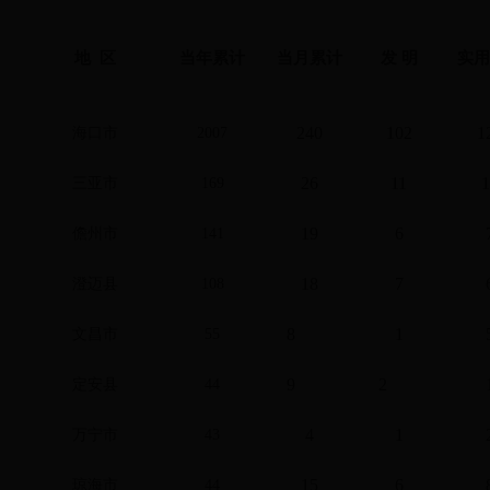
地 区
当年累计
当月累计
发 明
实
240
102
1
海口市
2007
26
11
三亚市
169
19
6
儋州市
141
18
7
澄迈县
108
8
1
文昌市
55
9
2
定安县
44
4
1
万宁市
43
15
6
琼海市
44