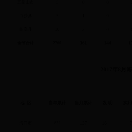
0
0
五指山市
5
1
0
白沙县
5
2
0
临高县
10
361
144
1
全省合计
2760
2017
年
8
月
地 区
当年累计
当月累计
发 明
实
137
16
海口市
832