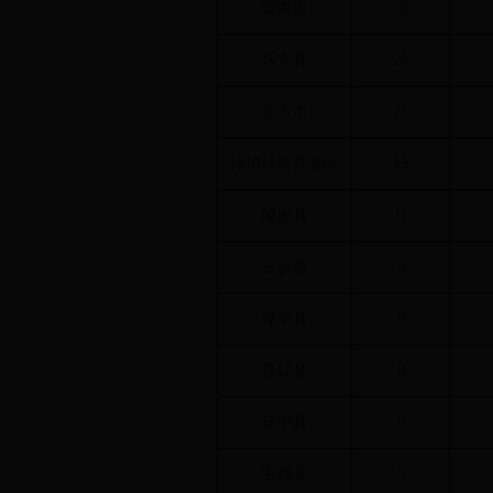
琼海市
29
乐东县
25
东方市
21
洋浦经济开发区
15
陵水县
11
三沙市
9
保亭县
9
昌江县
9
琼中县
6
屯昌县
5