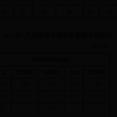
141
12
90
39
51
15
年
7
月海南省市县有效发明专利统计
2017
`
单位：件
有效发明专利构成状况
个 人
大专院校
科研机构
企 业
机关团体
229
194
148
1225
30
6
0
0
159
0
8
1
132
4
0