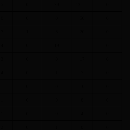
5
0
39
13
0
0
0
0
50
0
7
1
6
20
0
4
0
19
11
0
3
0
0
17
0
4
0
1
7
0
1
0
0
10
0
1
0
0
8
0
1
0
0
4
0
2
0
1
0
0