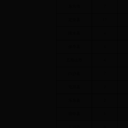
东方市
7
定安县
17
陵水县
4
保亭县
4
五指山市
4
白沙县
7
屯昌县
2
乐东县
2
琼中县
1
三沙市
0