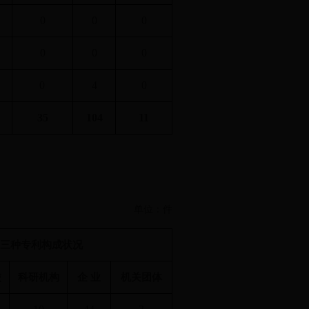
0
0
0
0
0
0
0
4
0
35
104
11
单位：件
三种专利构成状况
校
科研机构
企 业
机关团体