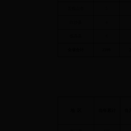
五指山市
5
白沙县
4
临高县
8
全省合计
2399
地 区
当年累计
当