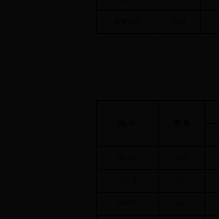
全省合计
1043
地 区
数 量
海口市
1826
澄迈县
165
儋州市
145