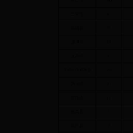
海口市
695
三亚市
66
澄迈县
57
儋州市
63
文昌市
36
洋浦经济开发区
26
万宁市
20
琼海市
12
临高县
9
昌江县
11
?