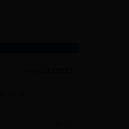
?
视力保护色：
字体：[
大
中
小
]
单位：件