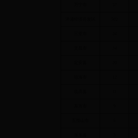
万宁市
57
洋浦经济开发区
502
三亚市
34
文昌市
34
定安县
20
琼海市
12
临高县
11
东方市
9
五指山市
5
乐东县
3