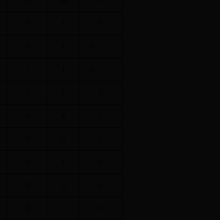
10
44
3
0
1
0
0
1
0
7
1
0
0
2
0
0
4
0
0
0
1
0
1
0
0
0
0
0
0
0