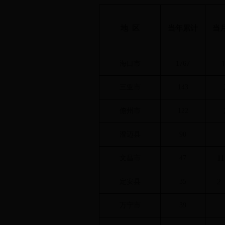
地 区
当年累计
当
海口市
1767
三亚市
143
儋州市
122
澄迈县
90
11
文昌市
47
2
定安县
35
万宁市
39