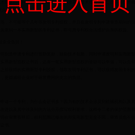
点击进入首页
间才能拿到专利证书，原因是发明专利涉及的技术领域更广，而不同技术
更久。
，不可能等个几年等发明专利授权，并且在发明专利申请审查期间的技
，先拿到一本实用新型的专利证书，即可用专利权合法维护自身的权益。
轻企业负担！
创造申请专利进行资助奖励，鼓励技术创新，同时申请发明和实用新型
到实用新型授权证书后，还有一笔实用新型授权的资助可以申领，可以先
弃之前获得的实用新型专利授权，领取发明专利证书，可以获得发明专利
厚，更能减轻企业对于研发费用的支出的负担。
请一个专利，为什么会证书多？因为有的技术会涉及到机械机构以及其
的改进以及其中涉及到的方法分开撰写权利要求，这样令二者的保护范围
发明在审查答辩后，权利范围已修改的和实用新型完全不同，审查员也不
利证书。