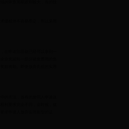
领域的审查周期差别较大，有的技
术侵权并不容易界定，所以采用
，在申请阶段就已经可以拿到一
帮企业先减轻一部分研发费用的负
的奖励资助。即使放弃先前的实用
中的方法，当有的发明人申请这
和权利要求完全不同，这时候，就
会要求申请人放弃实用新型的证