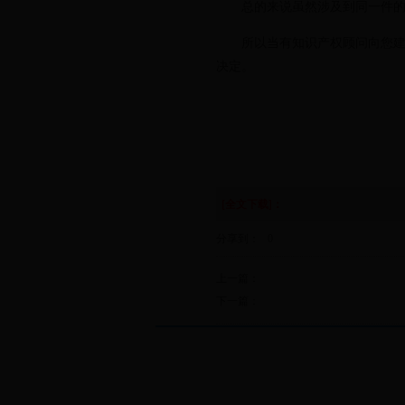
总的来说虽然涉及到同一件的发
所以当有知识产权顾问向您建议
决定。
[全文下载]：
分享到：
0
上一篇：
下一篇：