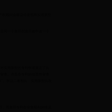
识产权顾问会建议你发明和实用新型
是同一个发明创造只能申请一个
对实用新型的专利申请规定了比
质审查。并且在专利的创造性审查
步”。所以二者相比，实用新型比发
月。而发明专利在审查顺利的情况