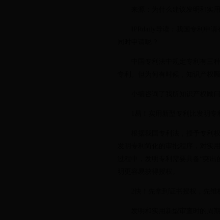
来源：为什么建议发明和实用
IPRdaily导读：我国专利
同时申请呢？
中国专利法中规定专利有三种种
专利。但为何有时候，知识产权
小编咨询了我所知识产权顾问
1易！实用新型专利比发明专利
根据我国专利法，授予专利权的
发明专利简化的审批程序，对实
过程中，发明专利需要具备“突出
明更容易获得授权。
2快！先拿到证书授权，先维
发明和实用新型审查时的周期也