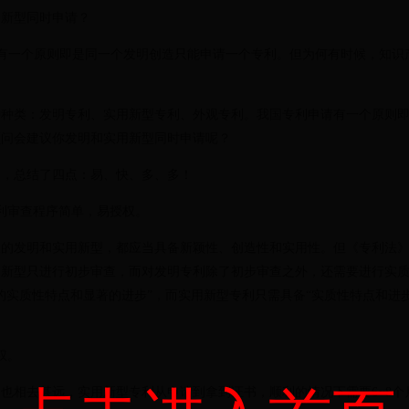
新型同时申请？
申请有一个原则即是同一个发明创造只能申请一个专利。但为何有时候，知
类：发明专利、实用新型专利、外观专利。我国专利申请有一个原则即
顾问会建议你发明和实用新型同时申请呢？
，总结了四点：易、快、多、多！
审查程序简单，易授权。
发明和实用新型，都应当具备新颖性、创造性和实用性。但《专利法》
用新型只进行初步审查，而对发明专利除了初步审查之外，还需要进行实
的实质性特点和显著的进步”，而实用新型专利只需具备“实质性特点和进
权。
相去甚远，实用新型专利从申请到拿到证书，顺利的情况下需要6~8个