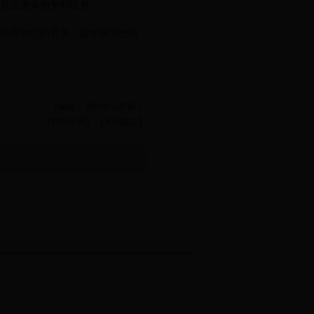
甚至更多的专利证书。
听取他们的意见，最终做下您的
（编辑： 博深知识产权 ）
【打印本页】
【关闭窗口】