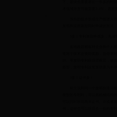
下，最快也需要将近一年多的时
术领域审查可能需要2-3年，甚至
?
当你的技术形成生产线进入市场
发明和实用新型同时申请的形式
3多！专利资助申领多，先减
各地政府都有对企业和个人发明
笔对于技术在资助奖励，当你拿
担。等发明专利获得授权后，放
新型，发明专利这笔资助更为丰
3多！证书多！
前文说到同一个发明创造只能申
类型的专利时，可以将机械结构
可以同时获得两本证书。亦或者
书，这样也可以获得多一份的专