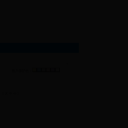
?
视力保护色：
：[
大
中
小
]