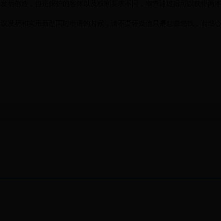
明创造，但是保护的客体以及权利要求不同，审查通过后可以获得两本
发明和实用新型同时申请的时候，请不要怀疑他只是想赚您钱，请细心