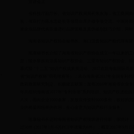
宣讲会上
省科技厅副厅长、省知识产权局局长朱东海，省工商局商标
长，省双打办陈永忠处长等领导出席并做专项交流。中国外商
资企业品牌代表应邀进行品牌策略及真伪鉴别技巧介绍，同时
海南省知识产权协会秘书长、海口汉普知识产权代理有限公
陈康秘书长介绍了海南省知识产权协会成立一年以来的工作
是：陵水黎族自治县知识产权协会、三亚市知识产权协会、琼
幕式暨 “十二五”知识产权成果展活动、2017首届海南国
?
省“知识产权杯”羽毛球赛等）；承办海南省2017年全国专利
政府政策研究制定、积极建言献策；发布2016年海南省企业专
年共组织海南省2017年“专利倍增”系列培训、知识产权进校
人次，面向企业1000余家，发放宣传资料9000多份，较好
业的桥梁和纽带的作用，全心全意为知识产权行业服务。
陈康秘书长还对海南省知识产权现状进行分析，据统计，截至20
过50件 (2017年1月-6月PCT申请量为6件）；截至2017年9