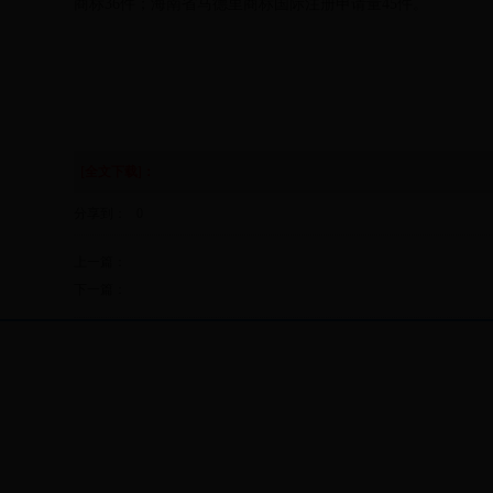
商标36件；海南省马德里商标国际注册申请量45件。
[全文下载]：
分享到：
0
上一篇：
下一篇：