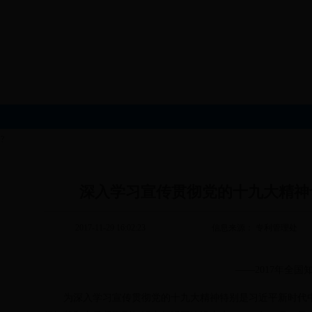
?
深入学习宣传贯彻党的十九大精神
2017-11-29 16:02:23
信息来源： 专利管理处
——2017年全国
为深入学习宣传贯彻党的十九大精神特别是习近平新时代中