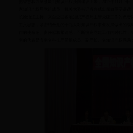
把智慧和力量凝聚到知识产权强国建设上来，2017年11月2
家知识产权局党组成员、机关党委书记肖兴威出席做重要讲话
长徐治江主持。来自全国各地知识产权局主管党建工作的负责
主义思想，紧密结合党的十九大对知识产权事业发展做出的战
作的使命感、责任感和紧迫感，不断提高党建工作的时代性，
南的代表是海南省科技厅党组成员、副厅长、省知识产权局局