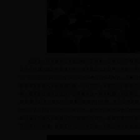
会议上，肖兴威书记全面回顾了五年来，全国知识产权系统
党中央权威而做出的具体工作：深入落实全面从严治党政治责任
动”“三严三实”“两学一做”等大项集中教育的有利时机，不
权事业发展进入了崭新的阶段。与此同时，全国知识产权系统
有，紧紧抓住落实全面从严治党要求这一重要机遇，突出重点，
显著;着力培育选拔知识产权事业需要的好干部，大力加强基
增强；坚持以零容忍态度反对腐败，廉政建设和反腐败工作向
组织及其负责人不断强化抓党建的思想自觉，基层党委党的领
范作用充分展现。党建工作已经步入正轨，呈现出持续加强改