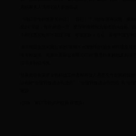
系统有关人员等450人参加会议。
《海口市专利奖评奖办法》（暂行）于2008年颁布实施，奖
奖2个等级，每年评选一次，受理申报时间为每年的 9月份。由
专利优秀奖每年不超过 3项，每项奖励 4 万元。获得中国专
海南椰国食品有限公司的“将椰子水发酵制作的食用纤维及其生
市专利金奖，海南全星药业有限公司的“脑蛋白水解物及其冻干
口市专利优秀奖。
徐唐先市长要求全体科技工作者和科技人员要充分发挥科技对
以创建“全国科技进步先进市”、“全国科技进步示范市”和“
建设。
(供稿：海口市知识产权局 陈思卉)