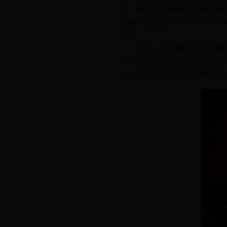
术，地源、空气源热泵中央空调技
石材（发明专利号：ZL20071
建材。
会上，省工信局节能与环境资源
了节电节能知识和节电优惠政策
能空调热水系统等节能技术项目成交