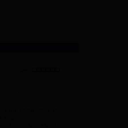
?
视力保护色：
：[
大
中
小
]
3月20日上午在亚洲国际大酒店
参加了会议。
电技术、包括冰蓄能、水蓄能技