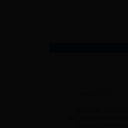
?
2016-01-26 17:57:34
由建筑节能网（建筑节能技术展示
举行。省知识产权局副局长毛阅明
本次技术集市是节电节能技术和