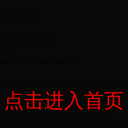
；
注明委托权限的委托书；
。
许可合同应当包括以下内容：
、地址；
权的名称、专利号、申请日、授权公告日；
。
提交的其他各种文件应当使用中文。身份证明是外文的，当事人应当附
点击进入首页
到备案申请之日起7个工作日内进行审查并决定是否予以备案。
的，国家知识产权局应当向当事人出具《专利实施许可合同备案证明》