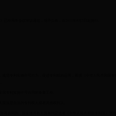
经局务会议审议通过，现予公布，自2011年8月1日起施行。
规范专利实施许可行为，促进专利权的运用，根据《中华人民共和国专
法。
国专利实施许可合同的备案工作。
应当是合法的专利权人或者其他权利人。
可合同的，除全体共有人另有约定或者《中华人民共和国专利法》另有