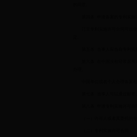
的同意。
第四条 申请备案的专利实施许
订立专利实施许可合同可以使用
定。
第五条 当事人应当自专利实施
第六条 在中国没有经常居所或
办理。
中国单位或者个人办理备案相关
第七条 当事人可以通过邮寄、
第八条 申请专利实施许可合同
（一）许可人或者其委托的专利
（二）专利实施许可合同；