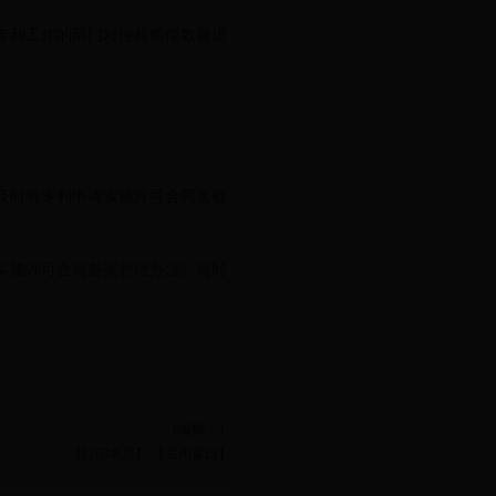
专利工作的部门对侵权赔偿数额进
及时将专利申请实施许可合同名称
利实施许可合同备案管理办法》同时
（编辑：）
【打印本页】
【关闭窗口】