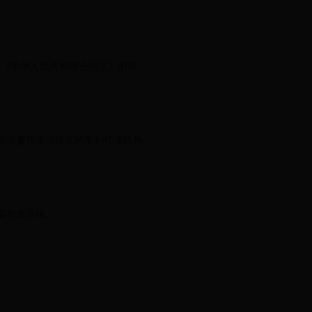
《中华人民共和国合同法》的规
应当委托依法设立的专利代理机构
案相关手续。