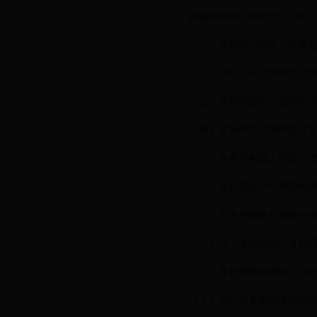
备案申请有下列情形之一的，不
（一）专利权已经终止或者被
（二）许可人不是专利登记簿记
（三）专利实施许可合同不符
（四）实施许可的期限超过专
（五）共有专利权人违反法律规
（六）专利权处于年费缴纳滞
（七）因专利权的归属发生纠纷
（八）同一专利实施许可合同
（九）专利权被质押的，但经
（十）与已经备案的专利实施