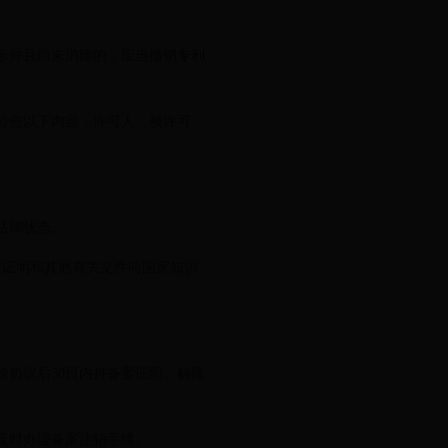
形并且尚未消除的，应当撤销专利
公告以下内容：许可人、被许可
法律状态。
证明和其他有关文件向国家知识
协议后30日内持备案证明、解除
及时办理备案注销手续。