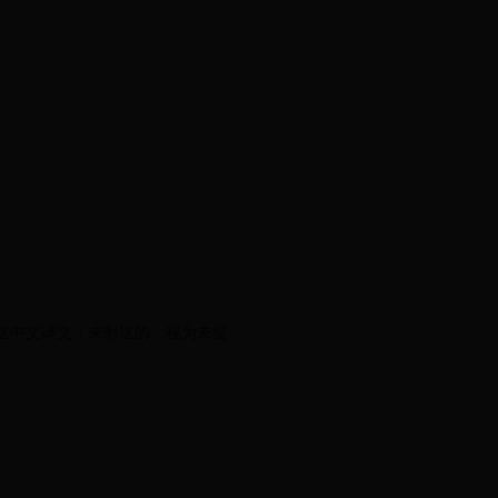
送中文译文；未附送的，视为未提
。