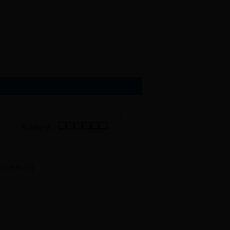
?
视力保护色：
：[
大
中
小
]