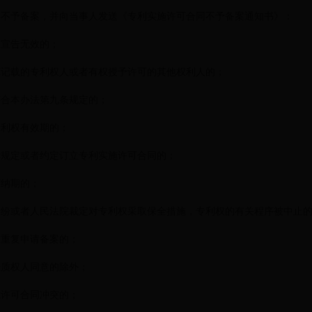
予备案，并向当事人发送《专利实施许可合同不予备案通知书》：
宣告无效的；
载的专利权人或者有权授予许可的其他权利人的；
合本办法第九条规定的；
利权有效期的；
定或者约定订立专利实施许可合同的；
纳期的；
或者人民法院裁定对专利权采取保全措施，专利权的有关程序被中止
重复申请备案的；
质权人同意的除外；
许可合同冲突的；