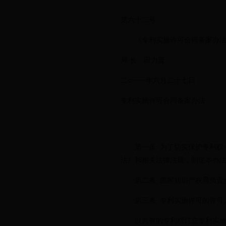
第六十二号
《专利实施许可合同备案办法》已
局 长 田力普
二○一一年六月二十七日
专利实施许可合同备案办法
第一条 为了切实保护专利权，
法》和相关法律法规，制定本办
第二条 国家知识产权局负责全
第三条 专利实施许可的许可人
以共有的专利权订立专利实施许